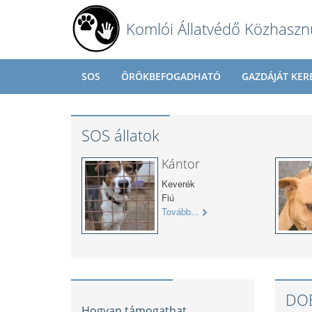
Komlói Állatvédő Közhaszn
SOS
ÖRÖKBEFOGADHATÓ
GAZDÁJÁT KER
SOS állatok
Kántor
Keverék
Fiú
Tovább...
DO
Hogyan támogathat