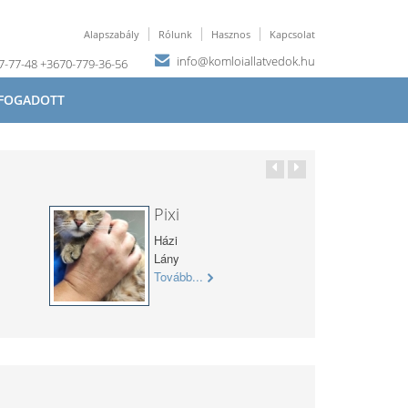
Alapszabály
Rólunk
Hasznos
Kapcsolat
info@komloiallatvedok.hu
67-77-48 +3670-779-36-56
FOGADOTT
Pixi
Házi
Lány
Tovább...