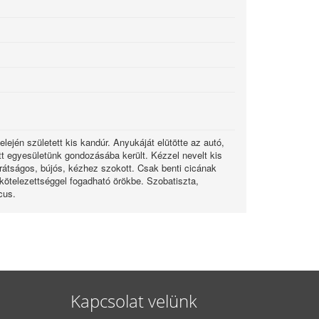
ején született kis kandúr. Anyukáját elütötte az autó,
ütt egyesületünk gondozásába került. Kézzel nevelt kis
arátságos, bújós, kézhez szokott. Csak benti cicának
i kötelezettséggel fogadható örökbe. Szobatiszta,
cus.
Kapcsolat velünk