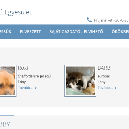
ú Egyesület
Hívj minket +3670-3
ESSÜK
ELVESZETT
SAJÁT GAZDÁTÓL ELVIHETŐ
ÖRÖKBE
Roxi
BARBI
Staffordshire jellegű
európai
Lány
Lány
Tovább...
Tovább...
BBY