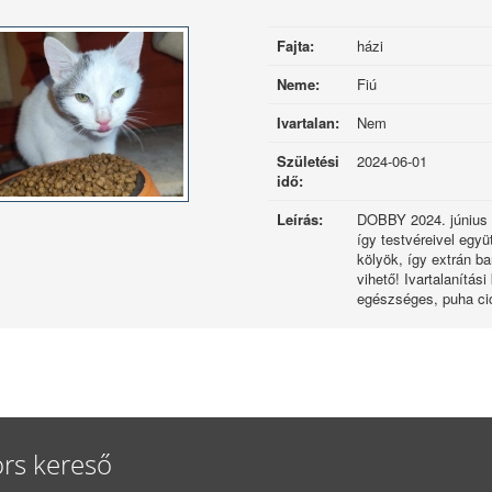
Fajta:
házi
Neme:
Fiú
Ivartalan:
Nem
Születési
2024-06-01
idő:
Leírás:
DOBBY 2024. június el
így testvéreivel egy
kölyök, így extrán b
vihető! Ivartalanítás
egészséges, puha ci
rs kereső